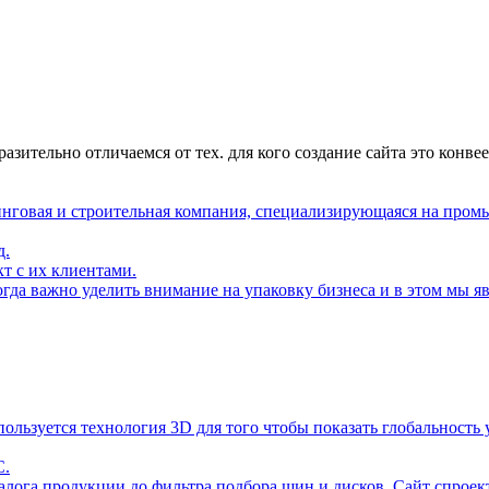
азительно отличаемся от тех. для кого создание сайта это конв
инговая и строительная компания, специализирующаяся на пр
д.
т с их клиентами.
огда важно уделить внимание на упаковку бизнеса и в этом мы я
льзуется технология 3D для того чтобы показать глобальность 
С.
лога продукции до фильтра подбора шин и дисков. Сайт спроекти