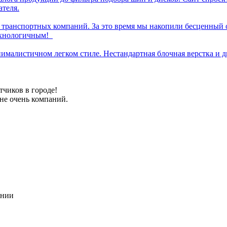
ателя.
 транспортных компаний. За это время мы накопили бесценный о
технологичным!
малистичном легком стиле. Нестандартная блочная верстка и д
отчиков в городе!
не очень компаний.
ании