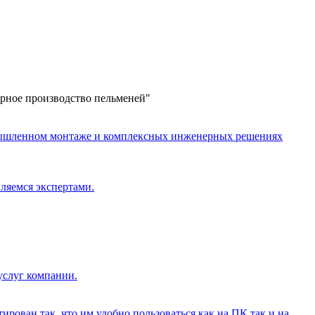
еерное производство пельменей"
омышленном монтаже и комплексных инженерных решениях
вляемся экспертами.
услуг компании.
рован так, что им удобно пользоваться как на ПК так и на