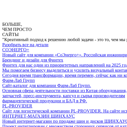
БОЛЬШЕ,
ЧЕМ ПРОСТО
САЙТЫ
"Креативный подход к решению любой задачи - это то, чем мы р
Разобрать все на детали
СОЭНЕРГО+
Новый сайт для компании «СоЭнерго+». Российская инжинир
Брендинг и дизайн для Финтех
Финтех для нас один из приоритетных направлений на 2025 го
Мы помогаем бизнесу выделиться и усилить визуальный контак
Сегодня время трансформации, время перемен, сейчас как ни к
Фарм-Лаб Групп
Сайт-каталог для компании Фарм-Лаб Групп.
Основная сфера деятельности поставки из Китая оборудования,
запчастей, пресс-инструмента, капсул и сырья производителям
фармацевтической продукции и БАД в РФ.
PL-PROVIDER
Сайт для логистической компании PL-PROVIDER. На сайте испо
ИНТЕРНЕТ-МАГАЗИН ШИНХАУС
Новый интернет-магазин по продаже шин и дисков ШИНХАУ
Проект интегрирован с множеством сторонних сервисов от ката